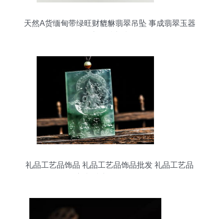
天然A货缅甸带绿旺财貔貅翡翠吊坠 事成翡翠玉器
店品质之选
礼品工艺品饰品 礼品工艺品饰品批发 礼品工艺品
饰品供应 邮编商务网youbian.com