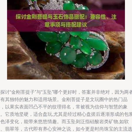
探讨“金刚菩提子”与“玉坠”哪个更好时，答案并非绝对，因为两
各有其独特的魅力和适用场景。金刚菩提子是文玩圈中的热门品
类，以果实表面凹凸不平的纹理得名，常被视为信仰与智慧的象
征。它质地坚硬，适合盘玩,尤其是经过精心盘搓后逐渐形成的包
和色泽变化，能带来悠悠情趣。而玉坠则泛指硅酸岩类矿物,如软
玉、翡翠等，古代即有养心安神之说，如今更是时尚珠宝的主流