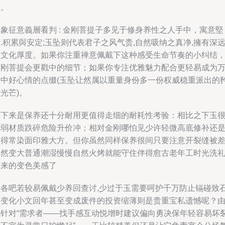
择。
象征意義層看判 : 金刚菩提子多见于修身养性之人手中，寓意堅
.积累與安定;玉坠则代表君子之风气贵,自然吸纳之真净,擁有深
的文化厚度。如果你注重禅意佩戴下这种感受生命节奏的小纠结
金刚菩提会更戳中的细节；如果你专注优雅魅力配合更轻易成为
眼中好心情的点缀(玉坠让然属以重量身份多一份权威稳重派出的
光芒)。
接下来是保养还十分耐用更值得走细的耐耗性考验：相比之下玉
脆弱材质跌碎危险升价冲；相对金刚哪怕见少许轻微高底修补还
值得常染面印雅大方。但你虽然同样保养很间只要注意开裂缝被
突然变大普通潮湿慢慢自然火烤就能守住伴得愈古老年工时光洗
带来的变色美感了
各各吧若较易佩戴少养回查讨,少过于玉需要呵护千万防止镉碰致
陷变化小文回年甚至变成废件的投资缩薄则是贵重宝私遗憾呢？
此针对“需求者——找手感互动悦增时建议偏向勇决保年轻容易坏