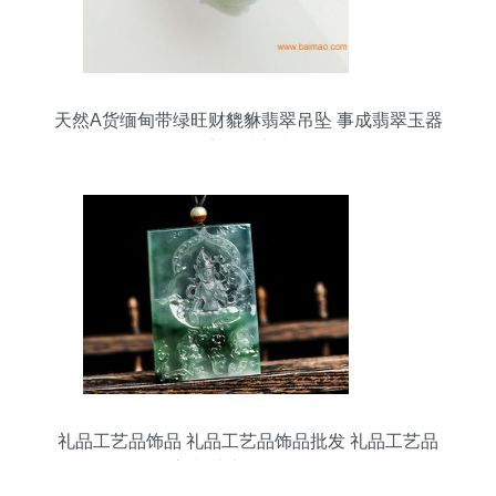
天然A货缅甸带绿旺财貔貅翡翠吊坠 事成翡翠玉器
店品质之选
礼品工艺品饰品 礼品工艺品饰品批发 礼品工艺品
饰品供应 邮编商务网youbian.com