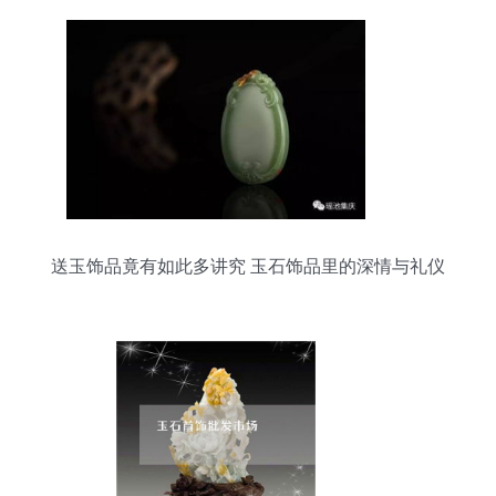
送玉饰品竟有如此多讲究 玉石饰品里的深情与礼仪