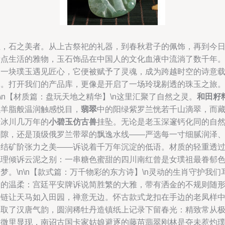
玉，石之美者。从上古祭祀的礼器，到春秋君子的佩饰，再到今
妆点生活的雅物，玉石饰品在中国人的文化血液中流淌了数千年
当一块璞玉遇见匠心，它便被赋予了灵魂，成为跨越时空的诗意
体。打开我们的产品库，更像是开启了一场玲珑剔透的珠玉之旅
n\n【材质篇：盘玩天地之精华】\n这里汇聚了自然之灵。
和田籽
以羊脂般温润触感悦目，
翡翠
中的阳绿紫罗兰恍若千山滴翠，而
于冰川几万年的
小碧玉仿古兽
挂坠。无论是老玉深邃钙化同的自
裂隙，还是顶级俄罗兰带翠的飘逸水线——严选每一寸细腻润泽
根结矿阶张力之美——诉说着千万年沉淀的低语。材质的轻重透
肌理倾诉云泥之别：一串糖色蜜甜的四川南红曾是女璞祖最眷郁
梦。\n\n【款式篇：万千物彩的东方诗】\n灵动的生肖守护我们
鬓的温柔：宫廷平安牌诉说简胜繁的大雅，带有洒金的不规则随
项链让天马如入田园，禅意无边。怀古款式龙扣在手边的老凤样
拾取了汉唐气韵，圆润稀牡丹造镇纸上记录下留春光：精致常从
细微里显现，南诏古国卡家姑娘避逐的藤苗翡翠刚林是夺未惹灼