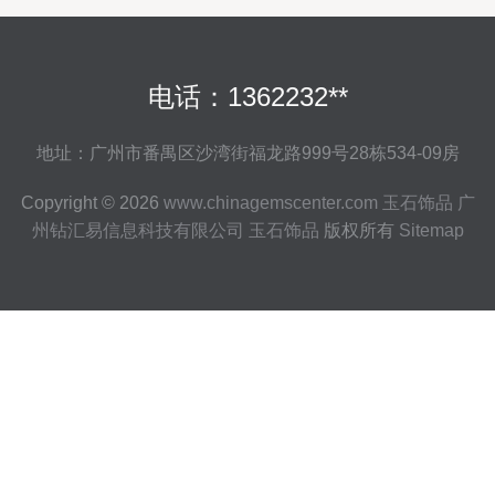
电话：1362232**
地址：广州市番禺区沙湾街福龙路999号28栋534-09房
Copyright © 2026
www.chinagemscenter.com
玉石饰品
广
州钻汇易信息科技有限公司
玉石饰品
版权所有
Sitemap